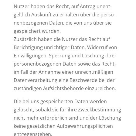
Nutzer haben das Recht, auf Antrag unent­
geltlich Aus­kunft zu erhalten über die per­so­
nen­be­zo­genen Daten, die von uns über sie
gespei­chert wurden.
Zusätzlich haben die Nutzer das Recht auf
Berich­tigung unrich­tiger Daten, Widerruf von
Ein­wil­li­gungen, Sperrung und Löschung ihrer
per­so­nen­be­zo­genen Daten sowie das Recht,
im Fall der Annahme einer unrecht­mä­ßigen
Daten­ver­ar­beitung eine Beschwerde bei der
zustän­digen Auf­sichts­be­hörde einzureichen.
Die bei uns gespei­cherten Daten werden
gelöscht, sobald sie für ihre Zweck­be­stimmung
nicht mehr erfor­derlich sind und der Löschung
keine gesetz­lichen Auf­be­wah­rungs­pflichten
entgegenstehen.