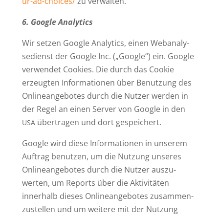
ur-ad-choices/
zu verwalten.
6. Google Analytics
Wir setzen Google Ana­lytics, einen Web­ana­ly­
se­dienst der Google Inc. („Google“) ein. Google
ver­wendet Cookies. Die durch das Cookie
erzeugten Infor­ma­tionen über Benutzung des
Online­an­ge­botes durch die Nutzer werden in
der Regel an einen Server von Google in den
über­tragen und dort gespeichert.
USA
Google wird diese Infor­ma­tionen in unserem
Auftrag benutzen, um die Nutzung unseres
Online­an­ge­botes durch die Nutzer aus­zu­
werten, um Reports über die Akti­vi­täten
innerhalb dieses Online­an­ge­botes zusam­men­
zu­stellen und um weitere mit der Nutzung