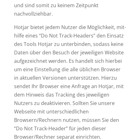
und sind somit zu keinem Zeit­punkt
nachvollziehbar.
Hotjar bietet jedem Nutzer die Mög­lichkeit, mit­
hilfe eines “Do Not Track-Headers” den Einsatz
des Tools Hotjar zu unter­binden, sodass keine
Daten über den Besuch der jewei­ligen Website
auf­ge­zeichnet werden. Es handelt sich hierbei
um eine Ein­stellung die alle üblichen Browser
in aktu­ellen Ver­sionen unter­stützen. Hierzu
sendet Ihr Browser eine Anfrage an Hotjar, mit
dem Hinweis das Tracking des jewei­ligen
Nutzers zu deak­ti­vieren. Sollten Sie unsere
Web­seite mit unter­schied­lichen
Browsern/Rechnern nutzen, müssen Sie den
“Do Not Track-Header” für jeden dieser
Browser/Rechner separat einrichten.