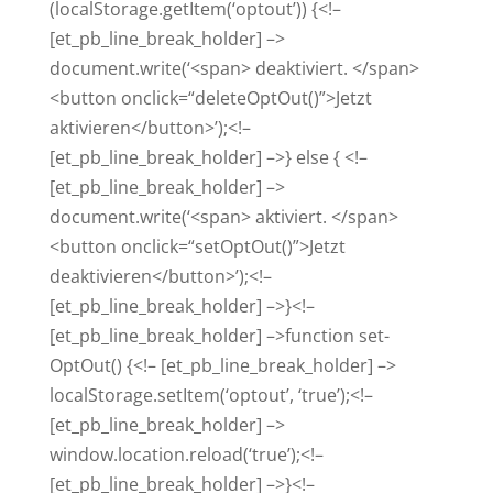
(localStorage.getItem(‘optout’)) {<!–
[et_pb_line_break_holder] –>
document.write(‘<span> deak­ti­viert. </span>
<button onclick=“deleteOptOut()”>Jetzt
aktivieren</button>’);<!–
[et_pb_line_break_holder] –>} else { <!–
[et_pb_line_break_holder] –>
document.write(‘<span> akti­viert. </span>
<button onclick=“setOptOut()”>Jetzt
deaktivieren</button>’);<!–
[et_pb_line_break_holder] –>}<!–
[et_pb_line_break_holder] –>function set­
OptOut() {<!– [et_pb_line_break_holder] –>
localStorage.setItem(‘optout’, ‘true’);<!–
[et_pb_line_break_holder] –>
window.location.reload(‘true’);<!–
[et_pb_line_break_holder] –>}<!–