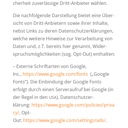
cherheit zuver­lässige Dritt-Anbieter wählen.
Die nach­fol­gende Dar­stellung bietet eine Über­
sicht von Dritt-Anbietern sowie ihrer Inhalte,
nebst Links zu deren Daten­schutz­er­klä­rungen,
welche weitere Hin­weise zur Ver­ar­beitung von
Daten und, z.T. bereits hier genannt, Wider­
spruchs­mög­lich­keiten (sog. Opt-Out) enthalten:
– Externe Schrift­arten von Google,
Inc.,
https://www.google.com/fonts
(„Google
Fonts“). Die Ein­bindung der Google Fonts
erfolgt durch einen Ser­ver­aufruf bei Google (in
der Regel in den
). Daten­schutz­er­
USA
klärung:
https://www.google.com/policies/priva
cy/
, Opt-
Out:
https://www.google.com/settings/ads/
.