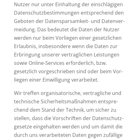
Nutzer nur unter Ein­haltung der ein­schlä­gigen
Daten­schutz­be­stim­mungen ent­spre­chend den
Geboten der Daten­spar­samkeit- und Daten­ver­
meidung. Das bedeutet die Daten der Nutzer
werden nur beim Vor­liegen einer gesetz­lichen
Erlaubnis, ins­be­sondere wenn die Daten zur
Erbringung unserer ver­trag­lichen Leis­tungen
sowie Online-Ser­vices erfor­derlich, bzw.
gesetzlich vor­ge­schrieben sind oder beim Vor­
liegen einer Ein­wil­ligung verarbeitet.
Wir treffen orga­ni­sa­to­rische, ver­trag­liche und
tech­nische Sicher­heits­maß­nahmen ent­spre­
chend dem Stand der Technik, um sicher zu
stellen, dass die Vor­schriften der Daten­schutz­
ge­setze ein­ge­halten werden und um damit die
durch uns ver­ar­bei­teten Daten gegen zufällige