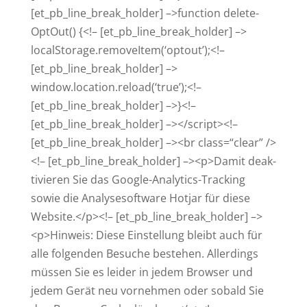
[et_pb_line_break_holder] –>function dele­te­
OptOut() {<!– [et_pb_line_break_holder] –>
localStorage.removeItem(‘optout’);<!–
[et_pb_line_break_holder] –>
window.location.reload(‘true’);<!–
[et_pb_line_break_holder] –>}<!–
[et_pb_line_break_holder] –></script><!–
[et_pb_line_break_holder] –><br class=“clear” />
<!– [et_pb_line_break_holder] –><p>Damit deak­
ti­vieren Sie das Google-Ana­lytics-Tracking
sowie die Ana­ly­se­software Hotjar für diese
Website.</p><!– [et_pb_line_break_holder] –>
<p>Hinweis: Diese Ein­stellung bleibt auch für
alle fol­genden Besuche bestehen. Aller­dings
müssen Sie es leider in jedem Browser und
jedem Gerät neu vor­nehmen oder sobald Sie