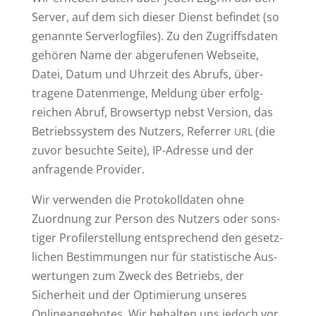
Server, auf dem sich dieser Dienst befindet (so
genannte Ser­ver­log­files). Zu den Zugriffs­daten
gehören Name der abge­ru­fenen Web­seite,
Datei, Datum und Uhrzeit des Abrufs, über­
tragene Daten­menge, Meldung über erfolg­
reichen Abruf, Brow­sertyp nebst Version, das
Betriebs­system des Nutzers, Referrer
(die
URL
zuvor besuchte Seite), IP-Adresse und der
anfra­gende Provider.
Wir ver­wenden die Pro­to­koll­daten ohne
Zuordnung zur Person des Nutzers oder sons­
tiger Pro­fi­ler­stellung ent­spre­chend den gesetz­
lichen Bestim­mungen nur für sta­tis­tische Aus­
wer­tungen zum Zweck des Betriebs, der
Sicherheit und der Opti­mierung unseres
Online­an­ge­botes. Wir behalten uns jedoch vor,