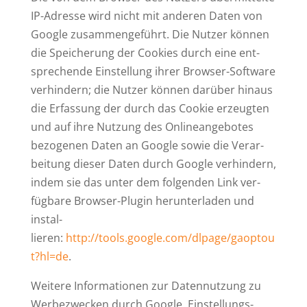
IP-Adresse wird nicht mit anderen Daten von
Google zusam­men­ge­führt. Die Nutzer können
die Spei­cherung der Cookies durch eine ent­
spre­chende Ein­stellung ihrer Browser-Software
ver­hindern; die Nutzer können darüber hinaus
die Erfassung der durch das Cookie erzeugten
und auf ihre Nutzung des Online­an­ge­botes
bezo­genen Daten an Google sowie die Ver­ar­
beitung dieser Daten durch Google ver­hindern,
indem sie das unter dem fol­genden Link ver­
fügbare Browser-Plugin her­un­ter­laden und
instal­
lieren:
http://tools.google.com/dlpage/gaoptou
t?hl=de
.
Weitere Infor­ma­tionen zur Daten­nutzung zu
Wer­be­zwecken durch Google, Ein­stel­lungs-