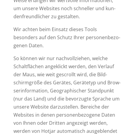
Weise erlangen wir wert­volle Infor­ma­tionen,
um unsere Web­sites noch schneller und kun­
den­freund­licher zu gestalten.
Wir achten beim Einsatz dieses Tools
besonders auf den Schutz Ihrer per­so­nen­be­zo­
genen Daten.
So können wir nur nach­voll­ziehen, welche
Schalt­flächen ange­klickt werden, den Verlauf
der Maus, wie weit gescrollt wird, die Bild­
schirm­größe des Gerätes, Gerä­tetyp und Brow­
ser­in­for­mation, Geo­gra­phi­scher Stand­punkt
(nur das Land) und die bevor­zugte Sprache um
unsere Website dar­zu­stellen. Bereiche der
Web­sites in denen per­so­nen­be­zogene Daten
von Ihnen oder Dritten ange­zeigt werden,
werden von Hotjar auto­ma­tisch aus­ge­blendet