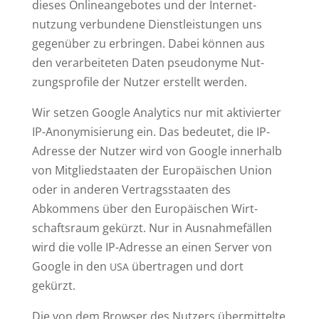
dieses Online­an­ge­botes und der Inter­net­
nutzung ver­bundene Dienst­leis­tungen uns
gegenüber zu erbringen. Dabei können aus
den ver­ar­bei­teten Daten pseud­onyme Nut­
zungs­profile der Nutzer erstellt werden.
Wir setzen Google Ana­lytics nur mit akti­vierter
IP-Anony­mi­sierung ein. Das bedeutet, die IP-
Adresse der Nutzer wird von Google innerhalb
von Mit­glied­staaten der Euro­päi­schen Union
oder in anderen Ver­trags­staaten des
Abkommens über den Euro­päi­schen Wirt­
schaftsraum gekürzt. Nur in Aus­nah­me­fällen
wird die volle IP-Adresse an einen Server von
Google in den
über­tragen und dort
USA
gekürzt.
Die von dem Browser des Nutzers über­mit­telte