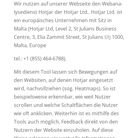
Wir nutzen auf unserer Web­seite den Web­ana­
ly­se­dienst Hotjar der Hotjar Ltd.. Hotjar Ltd. ist
ein euro­päi­sches Unter­nehmen mit Sitz in
Malta (Hotjar Ltd, Level 2, St Julians Business
Centre, 3, Elia Zammit Street, St Julians
1000,
STJ
Malta, Europe
tel.: +1 (855) 464‑6788).
Mit diesem Tool lassen sich Bewe­gungen auf
den Web­siten, auf denen Hotjar ein­ge­setzt
wird, nach­voll­ziehen (sog. Heatmaps). So ist
bei­spiels­weise erkennbar, wie weit Nutzer
scrollen und welche Schalt­flächen die Nutzer
wie oft anklicken. Wei­terhin ist es mit­hilfe des
Tools auch möglich, Feedback direkt von den
Nutzern der Website ein­zu­holen. Auf diese