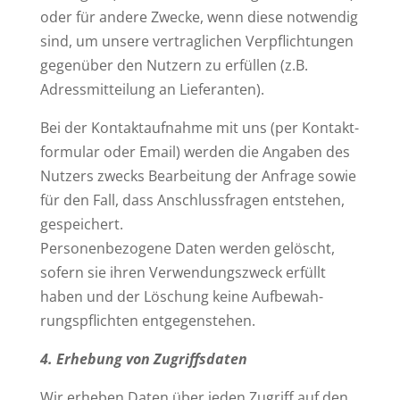
oder für andere Zwecke, wenn diese not­wendig
sind, um unsere ver­trag­lichen Ver­pflich­tungen
gegenüber den Nutzern zu erfüllen (z.B.
Adress­mit­teilung an Lieferanten).
Bei der Kon­takt­auf­nahme mit uns (per Kon­takt­
for­mular oder Email) werden die Angaben des
Nutzers zwecks Bear­beitung der Anfrage sowie
für den Fall, dass Anschluss­fragen ent­stehen,
gespeichert.
Per­so­nen­be­zogene Daten werden gelöscht,
sofern sie ihren Ver­wen­dungs­zweck erfüllt
haben und der Löschung keine Auf­be­wah­
rungs­pflichten entgegenstehen.
4. Erhebung von Zugriffsdaten
Wir erheben Daten über jeden Zugriff auf den