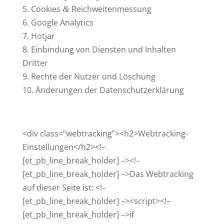
5. Cookies
Reich­wei­ten­messung
&
6. Google Ana­lytics
7. Hotjar
8. Ein­bindung von Diensten und Inhalten
Dritter
9. Rechte der Nutzer und Löschung
10. Ände­rungen der Datenschutzerklärung
<div class=“webtracking”><h2>Webtracking-
Einstellungen</h2><!–
[et_pb_line_break_holder] –><!–
[et_pb_line_break_holder] –>Das Web­tracking
auf dieser Seite ist: <!–
[et_pb_line_break_holder] –><script><!–
[et_pb_line_break_holder] –>if