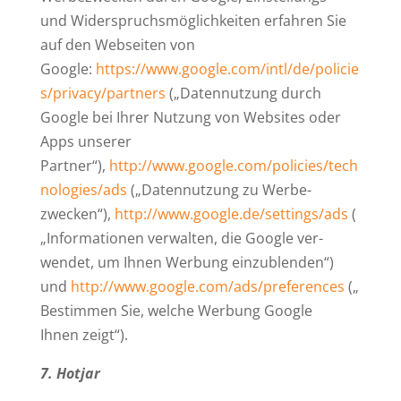
und Wider­spruchs­mög­lich­keiten erfahren Sie
auf den Web­seiten von
Google:
https://www.google.com/intl/de/policie
s/privacy/partners
(„Daten­nutzung durch
Google bei Ihrer Nutzung von Web­sites oder
Apps unserer
Partner“),
http://www.google.com/policies/tech
nologies/ads
(„Daten­nutzung zu Wer­be­
zwecken“),
http://www.google.de/settings/ads
(
„Infor­ma­tionen ver­walten, die Google ver­
wendet, um Ihnen Werbung ein­zu­blenden“)
und
http://www.google.com/ads/preferences
(„
Bestimmen Sie, welche Werbung Google
Ihnen zeigt“).
7. Hotjar