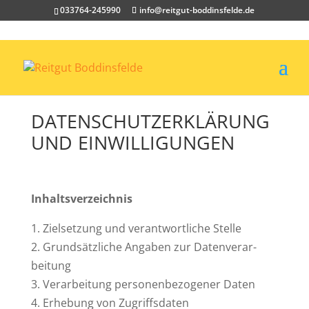
033764-245990
info@reitgut-boddinsfelde.de
DATEN­SCHUTZ­ER­KLÄRUNG
UND
EINWILLIGUNGEN
Inhalts­ver­zeichnis
1. Ziel­setzung und ver­ant­wort­liche Stelle
2. Grund­sätz­liche Angaben zur Daten­ver­ar­
beitung
3. Ver­ar­beitung per­so­nen­be­zo­gener Daten
4. Erhebung von Zugriffs­daten