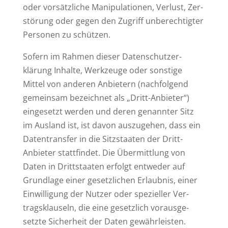
oder vor­sätz­liche Mani­pu­la­tionen, Verlust, Zer­
störung oder gegen den Zugriff unbe­rech­tigter
Per­sonen zu schützen.
Sofern im Rahmen dieser Daten­schutz­er­
klärung Inhalte, Werk­zeuge oder sonstige
Mittel von anderen Anbietern (nach­folgend
gemeinsam bezeichnet als „Dritt-Anbieter“)
ein­ge­setzt werden und deren genannter Sitz
im Ausland ist, ist davon aus­zu­gehen, dass ein
Daten­transfer in die Sitz­staaten der Dritt-
Anbieter statt­findet. Die Über­mittlung von
Daten in Dritt­staaten erfolgt ent­weder auf
Grundlage einer gesetz­lichen Erlaubnis, einer
Ein­wil­ligung der Nutzer oder spe­zi­eller Ver­
trags­klauseln, die eine gesetzlich vor­aus­ge­
setzte Sicherheit der Daten gewährleisten.