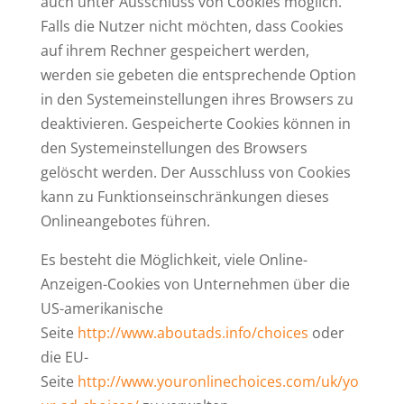
auch unter Aus­schluss von Cookies möglich.
Falls die Nutzer nicht möchten, dass Cookies
auf ihrem Rechner gespei­chert werden,
werden sie gebeten die ent­spre­chende Option
in den Sys­tem­ein­stel­lungen ihres Browsers zu
deak­ti­vieren. Gespei­cherte Cookies können in
den Sys­tem­ein­stel­lungen des Browsers
gelöscht werden. Der Aus­schluss von Cookies
kann zu Funk­ti­ons­ein­schrän­kungen dieses
Online­an­ge­botes führen.
Es besteht die Mög­lichkeit, viele Online-
Anzeigen-Cookies von Unter­nehmen über die
US-ame­ri­ka­nische
Seite
http://www.aboutads.info/choices
oder
die EU-
Seite
http://www.youronlinechoices.com/uk/yo