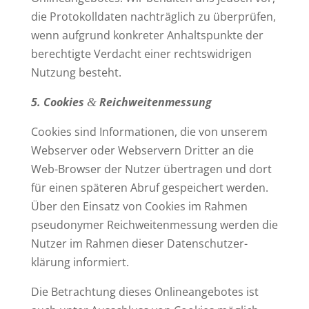
die Pro­to­koll­daten nach­träglich zu über­prüfen,
wenn auf­grund kon­kreter Anhalts­punkte der
berech­tigte Ver­dacht einer rechts­wid­rigen
Nutzung besteht.
5. Cookies
Reichweitenmessung
&
Cookies sind Infor­ma­tionen, die von unserem
Web­server oder Web­servern Dritter an die
Web-Browser der Nutzer über­tragen und dort
für einen spä­teren Abruf gespei­chert werden.
Über den Einsatz von Cookies im Rahmen
pseud­onymer Reich­wei­ten­messung werden die
Nutzer im Rahmen dieser Daten­schutz­er­
klärung informiert.
Die Betrachtung dieses Online­an­ge­botes ist