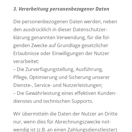
3. Ver­ar­beitung per­so­nen­be­zo­gener Daten
Die per­so­nen­be­zo­genen Daten werden, neben
den aus­drücklich in dieser Daten­schutz­er­
klärung genannten Ver­wendung, für die fol­
genden Zwecke auf Grundlage gesetz­licher
Erlaub­nisse oder Ein­wil­li­gungen der Nutzer
verarbeitet:
– Die Zur­ver­fü­gung­stellung, Aus­führung,
Pflege, Opti­mierung und Sicherung unserer
Dienste‑, Service- und Nutzerleistungen;
– Die Gewähr­leistung eines effek­tiven Kun­den­
dienstes und tech­ni­schen Supports.
Wir über­mitteln die Daten der Nutzer an Dritte
nur, wenn dies für Abrech­nungs­zwecke not­
wendig ist (z.B. an einen Zah­lungs­dienst­leister)