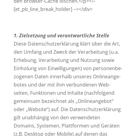
den Browser-Cache löschen.</p><!–
[et_pb_line_break_holder] –></div>
1. Ziel­setzung und ver­ant­wort­liche Stelle
Diese Daten­schutz­er­klärung klärt über die Art,
den Umfang und Zweck der Ver­ar­beitung (u.a.
Erhebung, Ver­ar­beitung und Nutzung sowie
Ein­holung von Ein­wil­li­gungen) von per­so­nen­be­
zo­genen Daten innerhalb unseres Online­an­ge­
botes und der mit ihm ver­bun­denen Web­
seiten, Funk­tionen und Inhalte (nach­folgend
gemeinsam bezeichnet als „Online­an­gebot“
oder „Website“) auf. Die Daten­schutz­er­klärung
gilt unab­hängig von den ver­wen­deten
Domains, Sys­temen, Platt­formen und Geräten
(z.B. Desktop oder Mobile) auf denen das