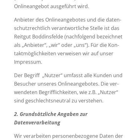
Online­an­gebot aus­ge­führt wird.
Anbieter des Online­an­ge­botes und die daten­
schutz­rechtlich ver­ant­wort­liche Stelle ist das
Reitgut Bod­dins­felde (nach­folgend bezeichnet
als „Anbieter“, „wir“ oder „uns“). Für die Kon­
takt­mög­lich­keiten ver­weisen wir auf unser
Impressum.
Der Begriff „Nutzer“ umfasst alle Kunden und
Besucher unseres Online­an­ge­botes. Die ver­
wen­deten Begriff­lich­keiten, wie z.B. „Nutzer“
sind geschlechts­neutral zu verstehen.
2. Grund­sätz­liche Angaben zur
Datenverarbeitung
Wir ver­ar­beiten per­so­nen­be­zogene Daten der