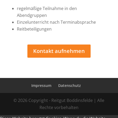
regel­mäßige Teil­nahme in den
Abendgruppen
Ein­zel­un­ter­richt nach Ter­min­ab­sprache
Reit­be­tei­li­gungen
Kontakt auf­nehmen
Impressum
Daten­schutz
© 2026 Copyright - Reitgut Boddinsfelde | Alle
Rechte vorbehalten