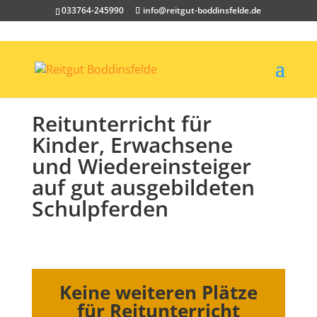
033764-245990
info@reitgut-boddinsfelde.de
Reit­un­ter­richt für
Kinder, Erwachsene
und Wie­der­ein­steiger
auf gut aus­ge­bil­deten
Schulpferden
Keine wei­teren Plätze
für Reit­un­ter­richt